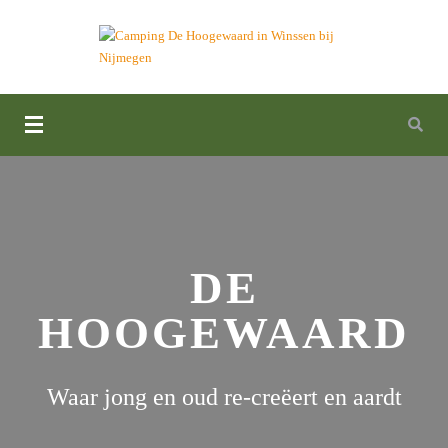
Camping De Hoogewaard in
Winssen bij Nijmegen
DE
HOOGEWAARD
Waar jong en oud re-creëert en aardt